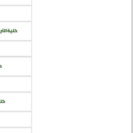
كلية التر
كل
كلي