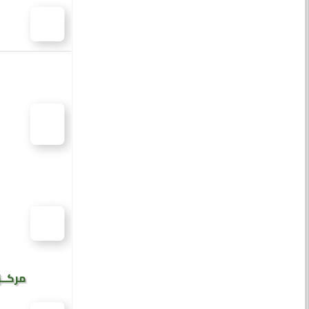
مركــز