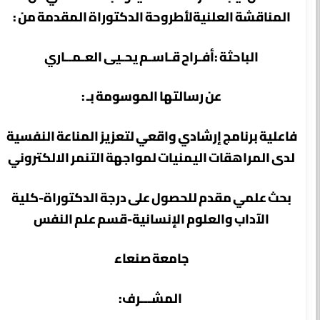
المناقشة العلنيةلأطروحة الدكتوراة المقدمة من :
الباحثة :أفـراح قـاسـم يحـيى العـمــاري
عن رسالتها الموسومة بـ :
فاعلية برنامج إرشادي واقعي لتعزيز المناعة النفسية
لدى المراهقات اليمنيات لمواجهة التنمر الالكتروني
بحث علمي مقدم للحصول على درجة الدكتوراة-كلية
الآداب والعلوم الإنسانية-قسم علم النفس
جامعة صنعاء
المشـــرف: