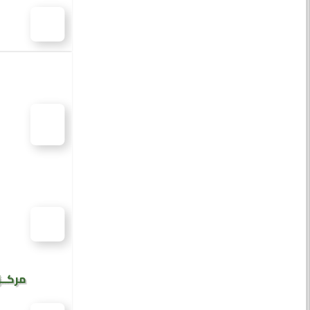
مركــز