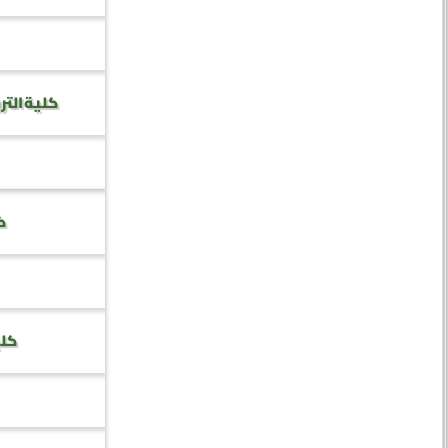
كلية التر
كل
كلي