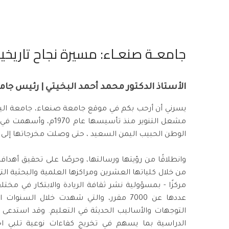
جامعـة صنعـاء: مسيرة نجاح تاريخية من
الأستاذ الدكتور محمد أحمد البخيتي | رئيس جا
يسرني أن أرحب بكم في موقع جامعة صنعاء، جامعة اليمن
مشعل التنوير منذ تأسيسها 
الوطن الحبيب اليمن السعيد ، حتى وصلت مخرجاتها إلى ك
وانطلاقًا من رؤيتها ورسالتها، وحرصًا على تحقيق أهد
من خلال كلياتها العشرين ومراكزها العلمية والبحثية ا
مركزًا - بمسؤولية نشر ثقافة الريادة والابتكار في مختل
عددها عن 7000 مقرر، والتي شهدت خلال السنوات
التوجهات والأساليب الحديثة في التعليم. وقد استدعى
الدراسية بما يسهم في تخريج كفاءات نوعية تلبي ا